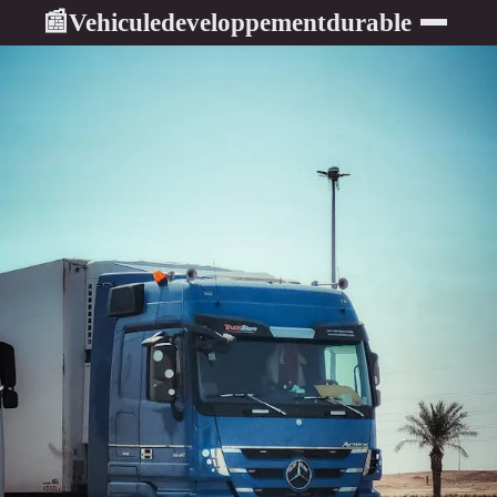
Vehiculedeveloppementdurable
📰