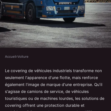
Accueil
›
Voiture
VOITURE
Covering de véhicules
Le covering de véhicules industriels transforme non
seulement l'apparence d'une flotte, mais renforce
industriels : une image qui
également l'image de marque d'une entreprise. Qu'il
marque !
s'agisse de camions de service, de véhicules
touristiques ou de machines lourdes, les solutions de
Mya
•
1 mai 2025
•
4 min de lecture
covering offrent une protection durable et