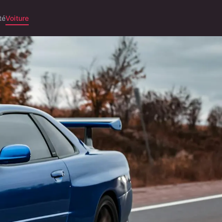
té
Voiture