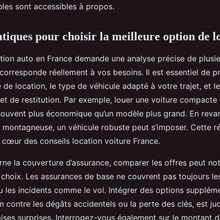
bles sont accessibles à propos.
tiques pour choisir la meilleure option de l
ation auto en France demande une analyse précise de plusie
 corresponde réellement à vos besoins. Il est essentiel de p
de location, le type de véhicule adapté à votre trajet, et l
 et de restitution. Par exemple, louer une voiture compact
e souvent plus économique qu’un modèle plus grand. En reva
n montagneuse, un véhicule robuste peut s’imposer. Cette ré
 cœur des conseils location voiture France.
rne la couverture d’assurance, comparer les offres peut n
e choix. Les assurances de base ne couvrent pas toujours 
 les incidents comme le vol. Intégrer des options supplémen
n contre les dégâts accidentels ou la perte des clés, est ju
aises surprises. Interrogez-vous également sur le montant d