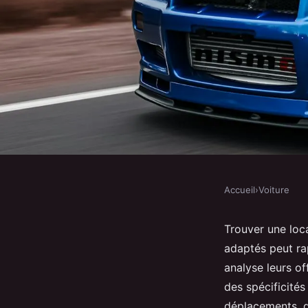
Accueil
›
Voiture
VOITURE
Découvrez les meilleu
Trouver une loca
adaptés peut ra
location de voitures 
analyse leurs of
des spécificités
déplacements, q