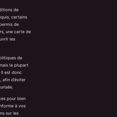
ditions de
quis, certains
permis de
rs, une carte de
vrir les
olitiques de
mais la plupart
Il est donc
 afin d’éviter
urisée.
ces pour bien
onforme à vos
ns sur les