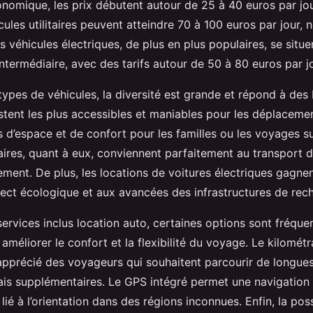
onomique, les prix débutent autour de 25 à 40 euros par jou
ules utilitaires peuvent atteindre 70 à 100 euros par jour
s véhicules électriques, de plus en plus populaires, se situ
ntermédiaire, avec des tarifs autour de 50 à 80 euros par jo
ypes de véhicules, la diversité est grande et répond à des 
stent les plus accessibles et maniables pour les déplacemen
 d’espace et de confort pour les familles ou les voyages su
itaires, quant à eux, conviennent parfaitement au transport
ent. De plus, les locations de voitures électriques gagnen
pect écologique et aux avancées des infrastructures de rec
services inclus location auto, certaines options sont fréq
méliorer le confort et la flexibilité du voyage. Le kilométra
 apprécié des voyageurs qui souhaitent parcourir de longue
ais supplémentaires. Le GPS intégré permet une navigation s
 lié à l’orientation dans des régions inconnues. Enfin, la poss