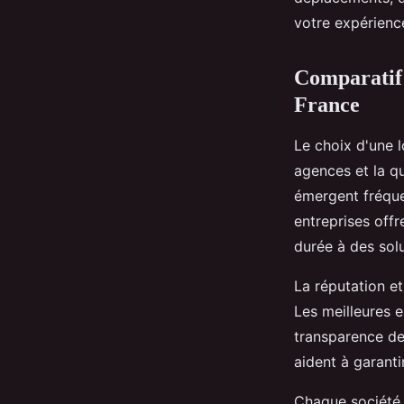
Mya
•
6 octobre 2025
•
7 min de lecture
votre expérience
Comparatif d
France
Le choix d'une l
agences et la qu
émergent fréque
entreprises offr
durée à des solu
La réputation et
Les meilleures e
transparence des
aident à garanti
Chaque société 