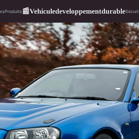
Vehiculedeveloppementdurable
📰
ws
Produits
Sécuri