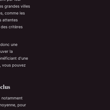
es grandes villes
ues, comme les
s attentes
 des critères
e donc une
uver la
néficiant d'une
, vous pouvez
nclus
es, notamment
n moyenne, pour