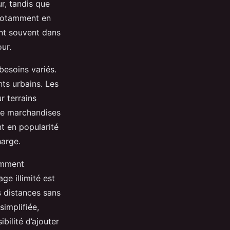
r, tandis que
, notamment en
ent souvent dans
ur.
besoins variés.
ts urbains. Les
r terrains
 de marchandises
t en popularité
harge.
uemment
ge illimité est
s distances sans
implifiée,
ibilité d’ajouter