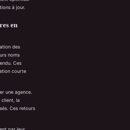
ions à jour.
res en
tation des
ieurs noms
tendu. Ces
ation courte
ner une agence.
client, la
sés. Ces retours
ent par leur