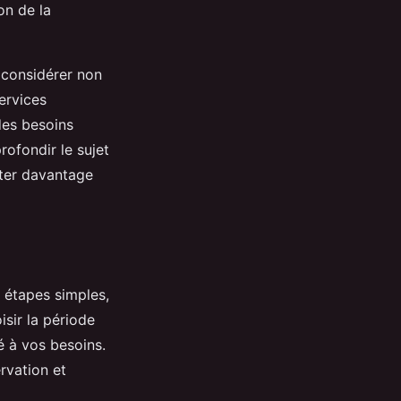
on de la
e considérer non
ervices
des besoins
rofondir le sujet
lter davantage
 étapes simples,
sir la période
é à vos besoins.
rvation et