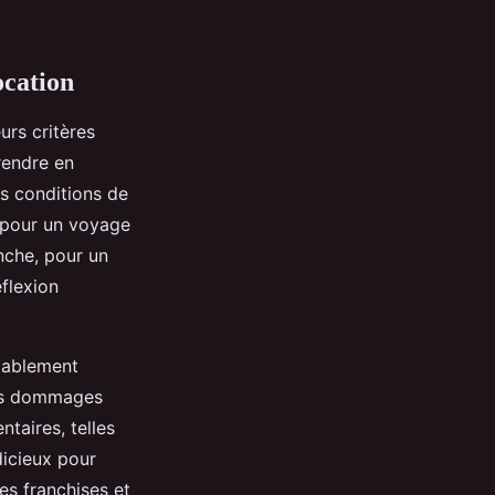
ocation
urs critères
rendre en
es conditions de
e pour un voyage
nche, pour un
flexion
otablement
les dommages
taires, telles
dicieux pour
es franchises et